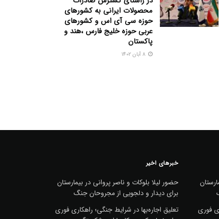
در راستای گسترش صادرات
محصولات ایرانی به کشورهای
حوزه سی آی اس و کشورهای
عربی حوزه خلیج فارس ،هند و
پاکستان
8 آبان 1402
خبرهای اخیر
ارستان
حضور لیلا بلوکات و ناصر پروانی در بیمارستان
برای دیدار و دلجویی از مجروحان جنگ
ری فوری
تعلیق اجاره‌بها در شرایط جنگی؛ راهکاری فوری