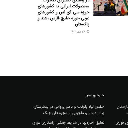
در راستای گسترش صادرات
محصولات ایرانی به کشورهای
حوزه سی آی اس و کشورهای
عربی حوزه خلیج فارس ،هند و
پاکستان
26 مهر 1402
خبرهای اخیر
ارستان
حضور لیلا بلوکات و ناصر پروانی در بیمارستان
برای دیدار و دلجویی از مجروحان جنگ
ری فوری
تعلیق اجاره‌بها در شرایط جنگی؛ راهکاری فوری