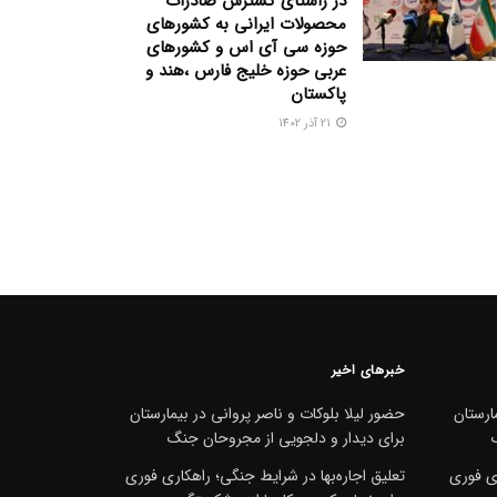
در راستای گسترش صادرات
محصولات ایرانی به کشورهای
حوزه سی آی اس و کشورهای
عربی حوزه خلیج فارس ،هند و
پاکستان
21 آذر 1402
خبرهای اخیر
ارستان
حضور لیلا بلوکات و ناصر پروانی در بیمارستان
برای دیدار و دلجویی از مجروحان جنگ
ری فوری
تعلیق اجاره‌بها در شرایط جنگی؛ راهکاری فوری