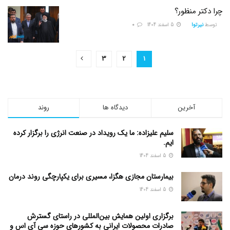
چرا دکتر منظور؟
توسط
نیرتوا
5 اسفند 1404
0
3
2
1
آخرین
دیدگاه ها
روند
سلیم علیزاده: ما یک رویداد در صنعت انرژی را برگزار کرده
ایم.
5 اسفند 1404
بیمارستان مجازی هگزا، مسیری برای یکپارچگی روند درمان
5 اسفند 1404
برگزاری اولین همایش بین‌المللی در راستای گسترش
صادرات محصولات ایرانی به کشورهای حوزه سی آی اس و