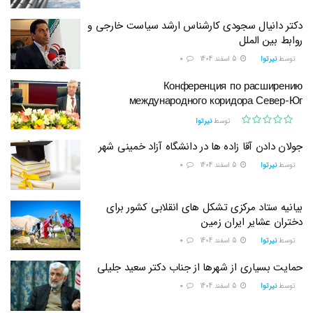
دکتر دانیال سجودی کارشناس ارشد سیاست خارجی و
روابط بین الملل
توسط
نیرتوا
5 اسفند 1404
0
Конференция по расширению
международного коридора Север-Юг
توسط
نیرتوا
جولان دادن آقا زاده ها در دانشگاه آزاد خمینی شهر
توسط
نیرتوا
5 اسفند 1404
0
بیانیه ستاد مرکزی تشکل های انقلابی کشور برای
دختران عشایر ایران زمین
توسط
نیرتوا
5 اسفند 1404
0
حمایت بسیاری از شهرها از جناب دکتر سعید جلیلی
توسط
نیرتوا
5 اسفند 1404
0