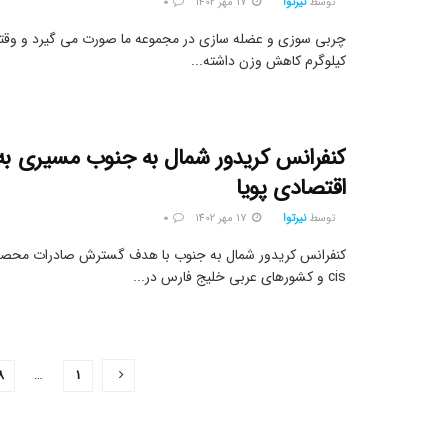
توسط
نیرتوا
17 مهر 1402
0
کیلوگرم کاهش وزن داشته...
کنفرانس کریدور شمال به جنوب مسیری ب
اقتصادی پویا
توسط
نیرتوا
17 مهر 1402
0
کنفرانس کریدور شمال به جنوب با هدف گسترش صادرات محصولا
cis و کشورهای عربی خلیج فارس در...
8
…
1